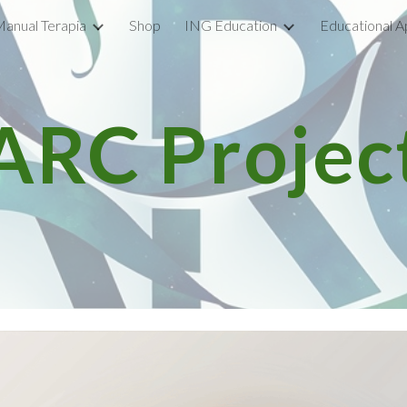
anual Terapia
Shop
ING Education
Educational A
ip to main content
Skip to navigat
ARC Projec