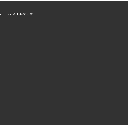
ail.it
-
REA: TN - 245193