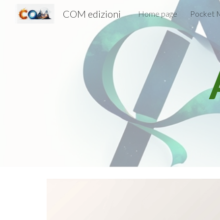
COM edizioni
Home page
Pocket M
Sk