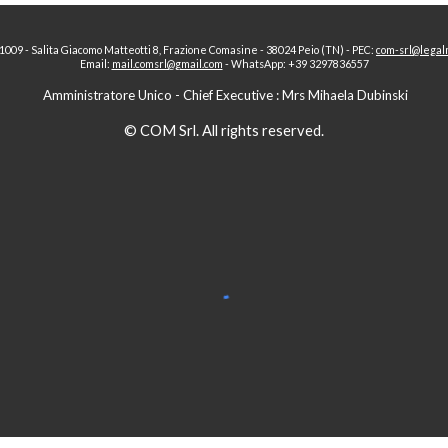
41009 -
Salita Giacomo Matteotti 8, Frazione Comasine - 38024 Peio (TN)
-
PEC:
com-srl@legalm
E
mail:
mail.comsrl@gmail.com
-
WhatsApp: +39 3297836557
Amministratore Unico -
Chief Executive
: Mrs Mihaela Dubinski
© COM Srl. All rights reserved.