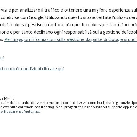
izi e per analizzare il traffico e ottenere una migliore esperienza su
o condivise con Google. Utilizzando questo sito accettate l'utilizzo dei 
dei cookies e gestisce in autonomia questi cookies per tanto i proprie
tione e per tanto declinano ogni responsabilità sulla gestione dei coo
es.
Per maggiori informazioni sulla gestione da parte di Goog
le si può
ui
i terminie condizioni cliccare qui
ve MM.II.
azienda comunica di aver ricevuto nel corso del 2020 contributi, aiuti e garanzie ripor
 ottenuto dai fondi" con il dettaglio dei progetti che hanno avuto il supporto oppure ce
es/TrasparenzaAiuto.jspx