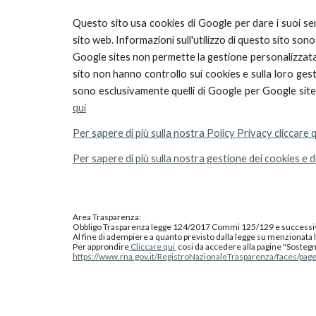
Questo sito usa cookies di Google per dare i suoi serv
sito web. Informazioni sull'utilizzo di questo sito son
Google sites non permette la gestione personalizzata 
sito non hanno controllo sui cookies e sulla loro ges
sono esclusivamente quelli di Google per Google sit
qui
Per sapere di più sulla nostra Policy Privacy cliccare q
Per sapere di più sulla nostra gestione dei cookies e de
Area Trasparenza:
Obbligo Trasparenza legge 124/2017 Commi 125/129 e successi
Al fine di adempiere a quanto previsto dalla legge su menzionata l'
Per approndire
Cliccare qui
cosi da accedere alla pagine "Sostegno
https://www.rna.gov.it/RegistroNazionaleTrasparenza/faces/pag