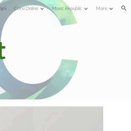
pps
Corsi Online
Music Republic
More
ion
t