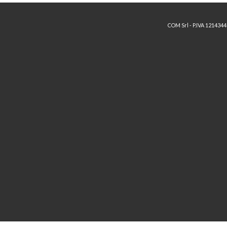
COM Srl - P.IVA 121434