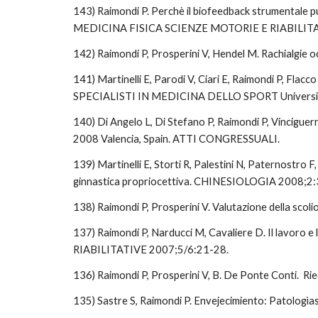
143) Raimondi P. Perchè il biofeedback strumentale pu
MEDICINA FISICA SCIENZE MOTORIE E RIABILITAT
142) Raimondi P, Prosperini V, Hendel M. Rachialgie
141) Martinelli E, Parodi V, Ciari E, Raimondi P, Fla
SPECIALISTI IN MEDICINA DELLO SPORT Università
140) Di Angelo L, Di Stefano P, Raimondi P, Vincigue
2008 Valencia, Spain. ATTI CONGRESSUALI.
139) Martinelli E, Storti R, Palestini N, Paternostro F,
ginnastica propriocettiva. CHINESIOLOGIA 2008;2:3
138) Raimondi P, Prosperini V. Valutazione della sco
137) Raimondi P, Narducci M, Cavaliere D. Il lavor
RIABILITATIVE 2007;5/6:21-28.  
136) Raimondi P, Prosperini V, B. De Ponte Conti.  R
135) Sastre S, Raimondi P. Envejecimiento: Patolo