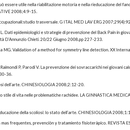
ò essere utile nella riabilitazione motoria e nella rieducazione del 
IVE 2008;4:9-15.  
 occupazionali:studio trasversale. G ITAL MED LAV ERG 2007;29(4):92
cco L. Dati epidemiologici e strategie di prevenzione del Back Pain in
 D’Annunzio Chieti. 20/22 Giugno 2008.pp 227-233.
rra MG. Validation of a method for symmetry line detection. XX Intern
 Raimondi P, Parodi V. La prevenzione dei sovraccarichi nei giovani calcia
0-36.   
liosi dell’arte. CHINESIOLOGIA 2008;2:12-20.  
o e lo stile di vita nelle problematiche rachidee. LA GINNASTICA 
ieducazione della scoliosi: lo stato dell’arte. CHINESIOLOGIA 2008;1:
gìas mas frequentes, prevenciòn y tratamiento fisioteràpico. REV