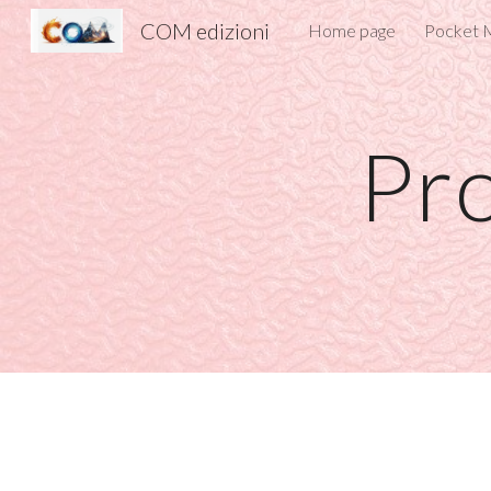
COM edizioni
Home page
Pocket M
Sk
Pro