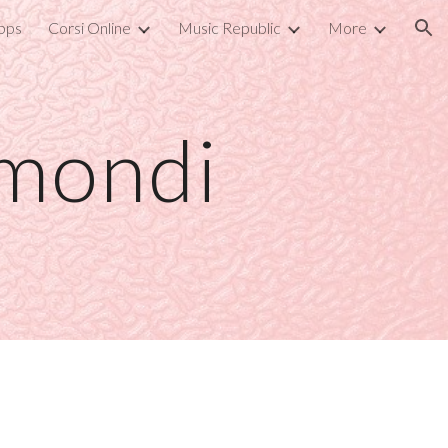
pps
Corsi Online
Music Republic
More
ion
imondi