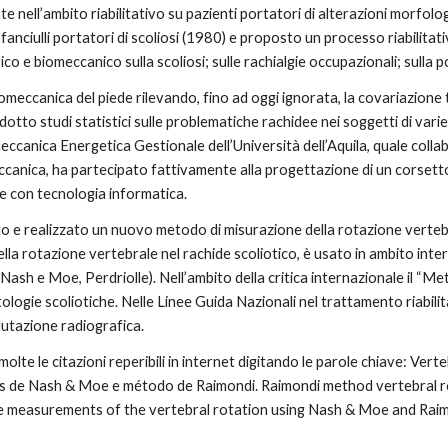
nell’ambito riabilitativo su pazienti portatori di alterazioni morfolog
anciulli portatori di scoliosi (1980) e proposto un processo riabilitativo
gico e biomeccanico sulla scoliosi; sulle rachialgie occupazionali; sulla 
iomeccanica del piede rilevando, fino ad oggi ignorata, la covariazione t
dotto studi statistici sulle problematiche rachidee nei soggetti di vari
ccanica Energetica Gestionale dell’Università dell’Aquila, quale collabor
eccanica, ha partecipato fattivamente alla progettazione di un corsett
e con tecnologia informatica.
eato e realizzato un nuovo metodo di misurazione della rotazione vertebr
lla rotazione vertebrale nel rachide scoliotico, è usato in ambito intern
 Nash e Moe, Perdriolle). Nell’ambito della critica internazionale il “M
ologie scoliotiche. Nelle Linee Guida Nazionali nel trattamento riabilit
lutazione radiografica.
 molte le citazioni reperibili in internet digitando le parole chiave: Ve
 de Nash & Moe e método de Raimondi. Raimondi method vertebral rota
he measurements of the vertebral rotation using Nash & Moe and Rai