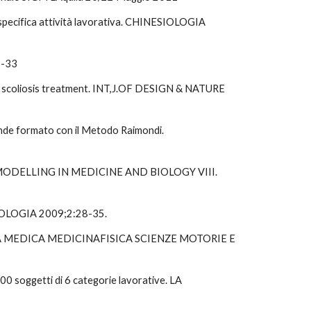
lla specifica attività lavorativa. CHINESIOLOGIA 
8-33
or scoliosis treatment. INT,J.OF DESIGN & NATURE 
rande formato con il Metodo Raimondi. 
s. In MODELLING IN MEDICINE AND BIOLOGY VIII. 
NESIOLOGIA 2009;2:28-35.
INNASTICA MEDICA MEDICINAFISICA SCIENZE MOTORIE E 
00 soggetti di 6 categorie lavorative. LA 