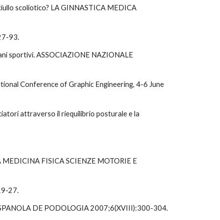
fanciullo scoliotico? LA GINNASTICA MEDICA 
7-93.   
 giovani sportivi. ASSOCIAZIONE NAZIONALE 
ational Conference of Graphic Engineering, 4-6 June 
tori attraverso il riequilibrio posturale e la 
MEDICA MEDICINA FISICA SCIENZE MOTORIE E 
19-27.
ISTA ESPANOLA DE PODOLOGIA 2007;6(XVIII):300-304.