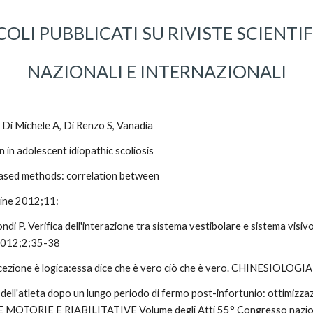
COLI PUBBLICATI SU RIVISTE SCIENTIF
NAZIONALI E INTERNAZIONALI
Di Michele A, Di Renzo S, Vanadia 
 in adolescent idiopathic scoliosis 
based methods: correlation between
pine 2012;11:
ndi P. Verifica dell'interazione tra sistema vestibolare e sistema visivo
 2012;2;35-38
riocezione è logica:essa dice che è vero ciò che è vero. CHINESIOLOG
e dell'atleta dopo un lungo periodo di fermo post-infortunio: ottimizza
ORIE E RIABILITATIVE Volume degli Atti 55° Congresso nazion