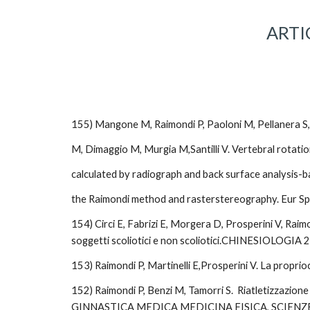
ARTI
155) Mangone M, Raimondi P, Paoloni M, Pellanera S, 
M, Dimaggio M, Murgia M,Santilli V. Vertebral rotation
calculated by radiograph and back surface analysis-
the Raimondi method and rasterstereography. Eur S
154) Circi E, Fabrizi E, Morgera D, Prosperini V, Raimo
soggetti scoliotici e non scoliotici.CHINESIOLOGIA
153) Raimondi P, Martinelli E,Prosperini V. La prop
152) Raimondi P, Benzi M, Tamorri S.  Riatletizzazion
GINNASTICA MEDICA MEDICINA FISICA, SCIENZE MOT