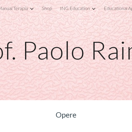
anual Terapia
Shop
ING Education
Educational A
ip to main content
Skip to navigat
f. 
Paolo Ra
Opere