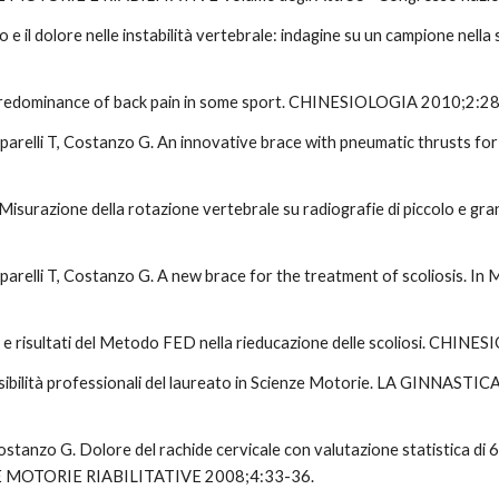
rio e il dolore nelle instabilità vertebrale: indagine su un campione ne
E. Predominance of back pain in some sport. CHINESIOLOGIA 2010;2:2
parelli T, Costanzo G. An innovative brace with pneumatic thrusts f
F. Misurazione della rotazione vertebrale su radiografie di piccolo e g
aparelli T, Costanzo G. A new brace for the treatment of scoliosi
oni e risultati del Metodo FED nella rieducazione delle scoliosi. CHI
 possibilità professionali del laureato in Scienze Motorie. LA G
ostanzo G. Dolore del rachide cervicale con valutazione statistica di 6
MOTORIE RIABILITATIVE 2008;4:33-36. 