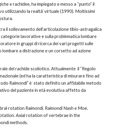
iche e rachidee, ha impiegato e messo a “punto” il 
 utilizzando la realtà’ virtuale (1990). Moltissimi 
postura.
ra il sollevamento dell’articolazione tibio-astragalica 
e categorie lavorative e sulla problematica lombare 
atore in gruppi di ricerca dei vari progetti sulle 
o lombare a distrazione e un corsetto ad azione 
ale del rachide scoliotico. Attualmente  il “Regolo 
azionale (ed ha la caratteristica di misurare fino ad 
etodo Raimondi” è  stato definito un affidabile metodo 
ativo del paziente in età evolutiva affetto da 
rtebral rotation Raimondi. Raimondi Nash e Moe. 
tion. Axial rotation of vertebrae in the 
mondi methods.