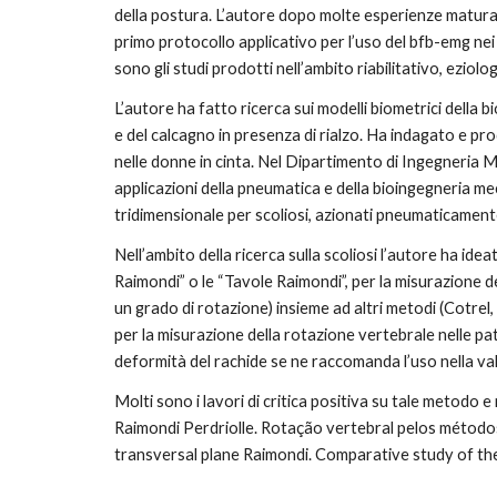
della postura. L’autore dopo molte esperienze maturate 
primo protocollo applicativo per l’uso del bfb-emg nei f
sono gli studi prodotti nell’ambito riabilitativo, eziolo
L’autore ha fatto ricerca sui modelli biometrici della b
e del calcagno in presenza di rialzo. Ha indagato e pro
nelle donne in cinta. Nel Dipartimento di Ingegneria Me
applicazioni della pneumatica e della bioingegneria m
tridimensionale per scoliosi, azionati pneumaticament
Nell’ambito della ricerca sulla scoliosi l’autore ha id
Raimondi” o le “Tavole Raimondi”, per la misurazione de
un grado di rotazione) insieme ad altri metodi (Cotrel,
per la misurazione della rotazione vertebrale nelle pat
deformità del rachide se ne raccomanda l’uso nella va
Molti sono i lavori di critica positiva su tale metodo e
Raimondi Perdriolle. Rotação vertebral pelos métodos
transversal plane Raimondi. Comparative study of t