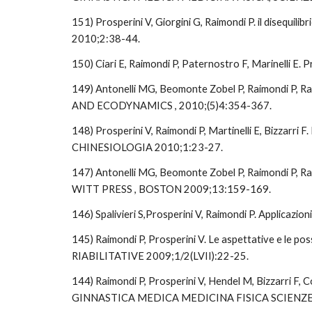
151) Prosperini V, Giorgini G, Raimondi P. il disequilib
2010;2:38-44.
150) Ciari E, Raimondi P, Paternostro F, Marinelli 
149) Antonelli MG, Beomonte Zobel P, Raimondi P, Ra
AND ECODYNAMICS , 2010;(5)4:354-367.
148) Prosperini V, Raimondi P, Martinelli E, Bizzarri 
CHINESIOLOGIA 2010;1:23-27.
147) Antonelli MG, Beomonte Zobel P, Raimondi P, R
WITT PRESS , BOSTON 2009;13:159-169.
146) Spalivieri S,Prosperini V, Raimondi P. Applicazi
145) Raimondi P, Prosperini V. Le aspettative e le
RIABILITATIVE 2009;1/2(LVII):22-25.  
144) Raimondi P, Prosperini V, Hendel M, Bizzarri F, C
GINNASTICA MEDICA MEDICINA FISICA SCIENZE 