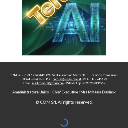
COM Srl - P.IVA 12143441009 -
Salita Giacomo Matteotti 8, Frazione Comasine -
38024 Peio (TN)
-
PEC:
com-srl@legalmail.it
-
REA: TN - 245193
E
mail:
mail.comsrl@gmail.com
-
WhatsApp: +39 3297836557
Amministratore Unico -
Chief Executive
: Mrs Mihaela Dubinski
© COM Srl. All rights reserved.